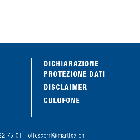
DICHIARAZIONE
PROTEZIONE DATI
A
DISCLAIMER
COLOFONE
 822 75 01
tt
sc
rr
m
rt
s
ch